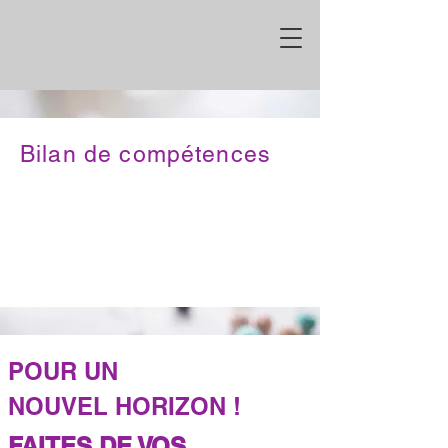
Bilan de compétences
Sophrologie, Hypnose, EMDR, addictions, coaching individuel, coaching professionnel, coaching, bilan de
compétences, conseils RH et management, prévention des risques psycho sociaux, CODEV, médiation, santé
du dirigeant, préparation mentale, Gestion du stress et RPS, formations, Médiateur, médiatrice,
Apaisance, Nantes, Rennes, Angers, Paris, Vannes, centre de formation, cabinet ,pays de la loire, bretagne,
santé au travail, enquête harcèlement, QVT, QVCT, qualité de vie au travail, CSE, dirigeant, cohésion,
confiance en soi, confiance, stress, émotions, blocage émotionnel, codéveloppement, entretiens, entretiens,
annuels, entretiens professionnel, Apaisance, entretien de recadrage, entretien de recrutement, gestion de
carrières, montée en compétences, audit, diagnostic, PRCH, prestation de conseil RH, EDOF, souffrance au
travail, Apaisance , prévention primaire, prévention secondaire, prévention tertiaire, prise en charge
salariés, écoute, intelligence émotionnelle, conduite du changement, communication interpersonnelle,
accueil, accueil difficile, burn out, conduite de réunion, gestion de conflit, gestion du temps, organisation
du travail, recherche emploi, atelier recherche emploi, point info conseil, pic, licenciement, droit du
travail, préparation aux examens, thérapie brève, thérapie ACT, RITMO, TCC, coaching santé,
performance, aisance, apaiser, manager de proximité, prise de parole en public, qualiopi, certifié qualiopi,
comportement, accompagnement, région ouest, conditions de travail, addictologie, tabac, relation au
travail, thérapie couple, relation d'aide, transformation, organisme de formation, centre de bilan de
compétences
POUR UN
NOUVEL
HORIZON !
FAITES DE VOS