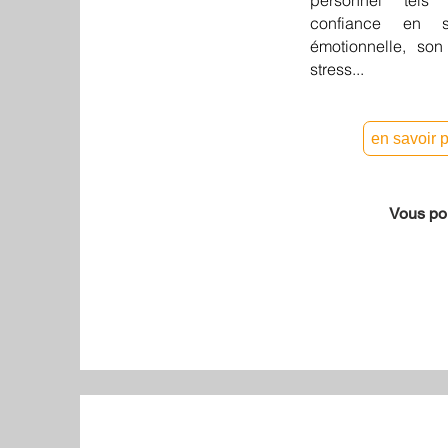
personnel tels
confiance en so
émotionnelle, son
stress...
en savoir 
Vous po
Sophrologie, Hy
formations, Méd
confiance, stres
RH, EDOF, souffr