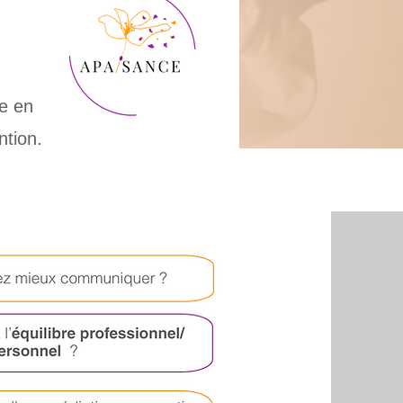
e en
ntion.