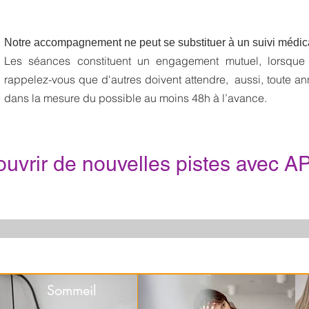
ion de conflit, gestion du temps, organisation du travail, recherche emploi, atelier recherche emploi, point info conseil, pic, licenciement, droit du travail, préparatio
, manager de proximité, prise de parole en public, qualiopi, certifié qualiopi, comportement, accompagnement, région ouest, conditions de travail, addictologie, tabac, rela
 de compétences
Notre accompagnement ne peut se substituer à un suivi médic
Les séances constituent un engagement mutuel, lorsque
rappelez-vous que d'autres doivent attendre, aussi, toute a
dans la mesure du possible au moins 48h à l’avance.
uvrir de nouvelles pistes avec 
Sommeil