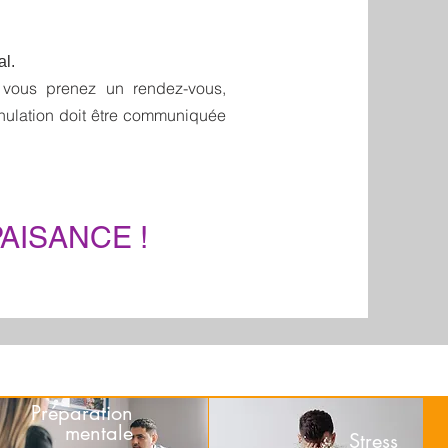
n aux examens, thérapie brève, thérapie ACT, RITMO, TCC, coaching santé, performance,
tion au travail, thérapie couple, relation d'aide, transformation, organisme de formation,
al.
 vous prenez un rendez-vous,
nnulation doit être communiquée
APAISANCE !
Préparation
mentale
Stress