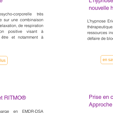
e
L'hypnos
nouvelle 
cho-corporelle très
se sur une combinaison
L’hypnose Eri
laxation, de respiration
thérapeutiqu
ion positive visant à
ressources in
n être et notamment à
défaire de bl
en sa
plus
Prise en 
et RITMO®
Approch
harge en EMDR-DSA