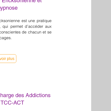
e
Ericksonienne et
hypnose
cksonienne est une pratique
e, qui permet d’accéder aux
conscientes de chacun et se
ocages.
voir plus
charge des Addictions
e TCC-ACT