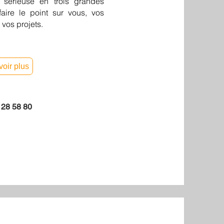
 sérieuse en trois grandes
aire le point sur vous, vos
vos projets.
voir plus
 28 58 80
 CODEV, médiation, santé du dirigeant, préparation mentale, Gestion du stress et RPS,
, QVCT, qualité de vie au travail, CSE, dirigeant, cohésion, confiance en soi,
stion de carrières, montée en compétences, audit, diagnostic, PRCH, prestation de conseil
ngement, communication interpersonnelle, accueil, accueil difficile, burn out, conduite