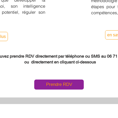
 que développer la
méthodologie
i, son intelligence
étapes pour f
 potentiel, réguler son
compétences, 
en sa
plus
uvez prendre RDV directement par téléphone ou SMS au 06 71
ou directement en cliquant ci-dessous
Prendre RDV
pnose, EMDR, addictions, coaching individuel, coaching professionnel, coaching, bilan de compétences, conseils RH et management, prévention des risques psycho sociaux,
iateur, médiatrice, Apaisance, Nantes, Rennes, Angers, Paris, Vannes, centre de formation, cabinet ,pays de la loire, bretagne, santé au travail, enquête harcèlement, QVT
s, émotions, blocage émotionnel, codéveloppement, entretiens, entretiens, annuels, entretiens professionnel, Apaisance, entretien de recadrage, entretien de recrutement, ge
ance au travail, Apaisance , prévention primaire, prévention secondaire, prévention tertiaire, prise en charge salariés, écoute, intelligence émotionnelle, conduite du cha