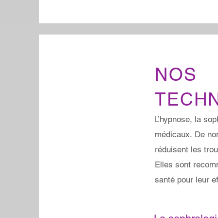
NOS
TECH
L’hypnose, la sop
médicaux.
De nom
réduisent les tro
Elles sont recom
santé pour leur e