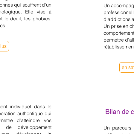
onnes qui souffrent d'un
Un accompag
hologique. Elle vise à
professionnell
 le deuil, les phobies,
d'addictions 
ues
Un prise en c
comportementa
permettre d'al
plus
rétablissement
en sa
t individuel dans le
Bilan de
oration authentique qui
ettre d'atteindre vos
fs de développement
Un parcours 