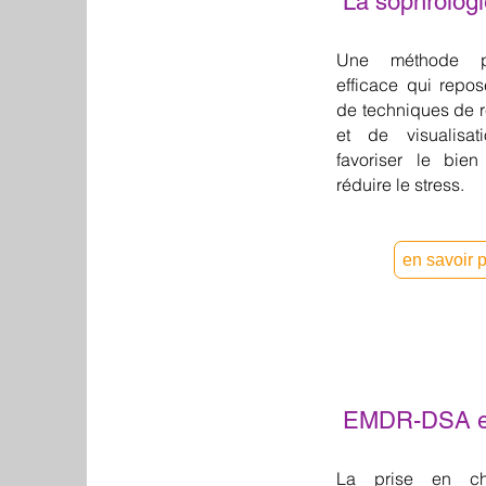
La sophrologi
Une méthode psy
efficace qui repo
de techniques de re
et de visualisat
favoriser le bie
réduire le stress.
en savoir 
EMDR-DSA 
La prise en c